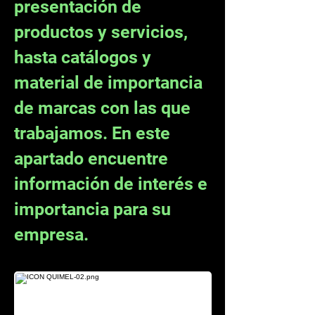
presentación de
productos y servicios,
hasta catálogos y
material de importancia
de marcas con las que
trabajamos. En este
apartado encuentre
información de interés e
importancia para su
empresa.