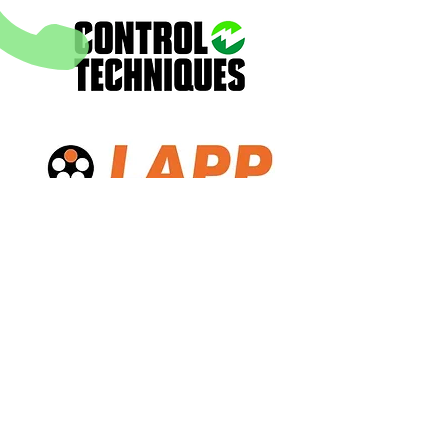
Tel:
601 9262231
gerencia@quimeling.co
Lunes - Viernes
7am - 6 pm