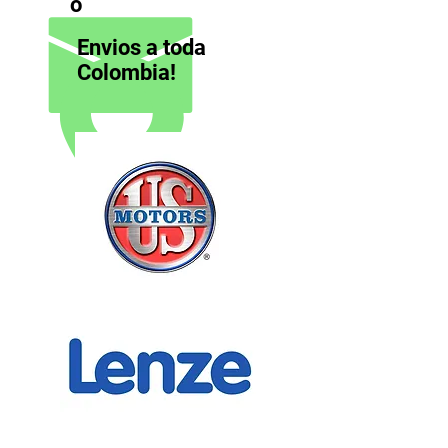
o
Envios a toda
Colombia!