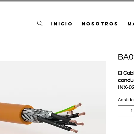
Inicio
Nosotros
M
BA0
El
Cabl
conduc
INX‑02
para e
Cantid
espec
ambien
dinámi