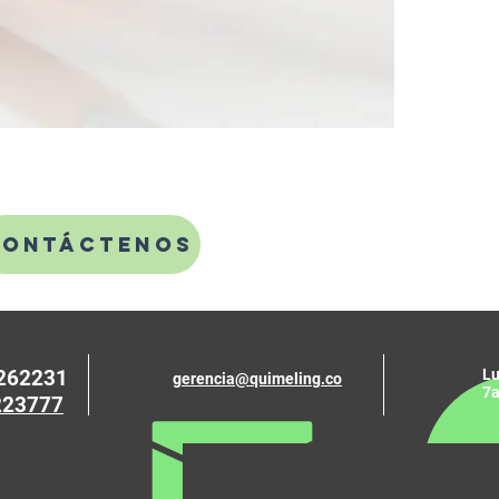
Contáctenos
9262231
Lu
gerencia@quimeling.co
7a
223777