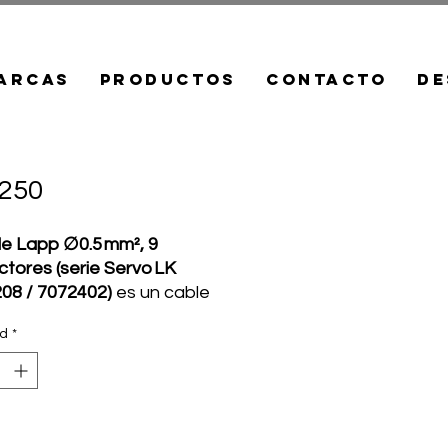
arcas
Productos
Contacto
De
250
e Lapp ∅0.5 mm², 9
tores (serie Servo LK
08 / 7072402)
es un cable
ncoder/feedback o servo,
ad
*
ialmente diseñado para
tes con muy alta exigencia
ca.