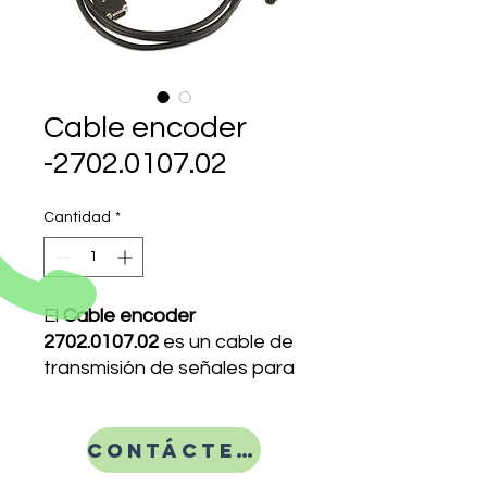
Cable encoder
-2702.0107.02
Cantidad
*
El
Cable encoder
2702.0107.02
es un cable de
transmisión de señales para
encoder incremental o
absoluto, ideal para la
conexión con servo‑drives y
Contáctenos
sistemas de control.