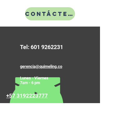
Contáctenos
Tel:
601 9262231
gerencia@quimeling.co
Lunes - Viernes
7am - 6 pm
+57 3192223777
Contáctanos
Nombre