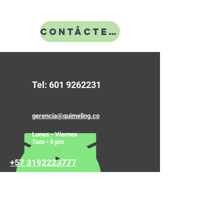
Ethernet
Seriales:
8304791093
Contáctenos
DISPONIBLE en stock
Tel:
601 9262231
gerencia@quimeling.co
Lunes - Viernes
7am - 6 pm
+57 3192223777
Contáctanos
Nombre