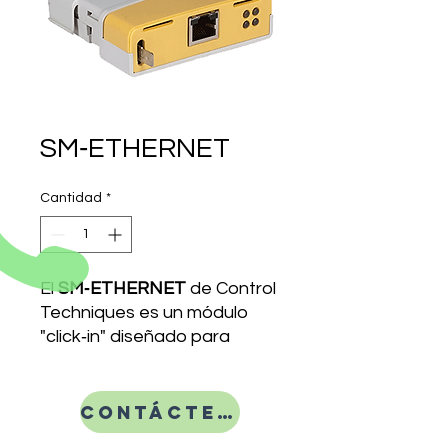
SM‑ETHERNET
Cantidad
*
El
SM‑ETHERNET
de Control
Techniques es un módulo
"click‑in" diseñado para
integrarse en variadores
como Digitax ST, Unidrive SP
y Mentor MP, añadiendo
Contáctenos
conectividad Ethernet/IP y