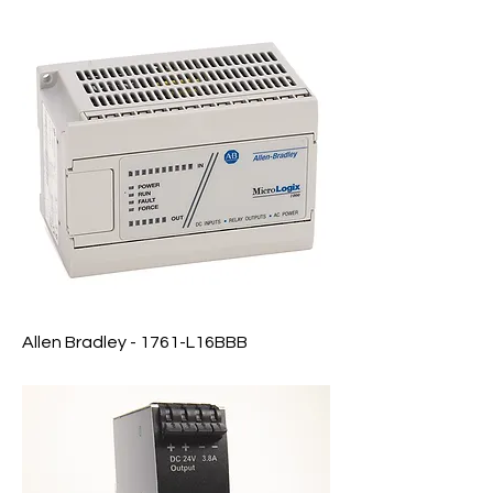
Allen Bradley - 1761-L16BBB
Precio
$ 0