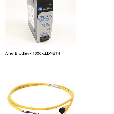
Allen Bradley - 1606-xLDNET4
Precio
$ 0