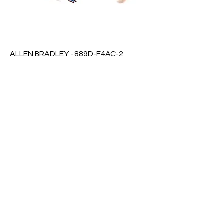
ALLEN BRADLEY - 889D-F4AC-2
Precio
$ 0