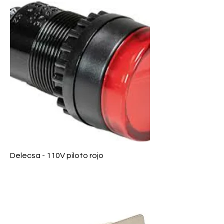
Delecsa - 110V piloto rojo
Precio
$ 0