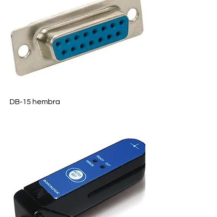
DB‑15 hembra
Precio
$ 0