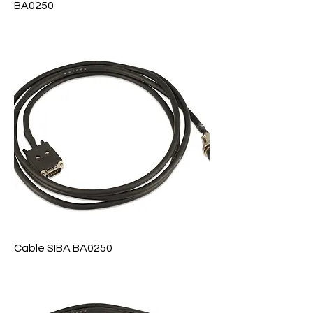
BA0250
Precio
$ 0
Cable SIBA BA0250
Precio
$ 0