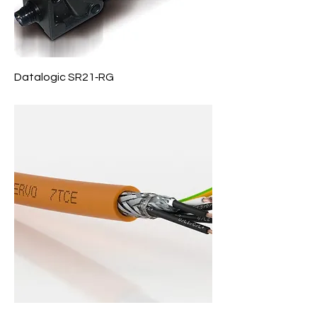
Datalogic SR21‑RG
Precio
$ 0