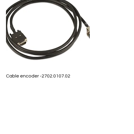
Cable encoder -2702.0107.02
Precio
$ 0