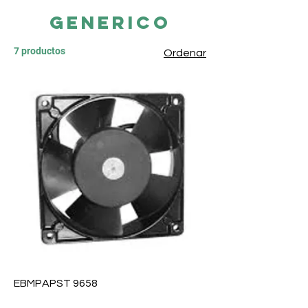
generico
7 productos
Ordenar
EBMPAPST 9658
Precio
$ 0