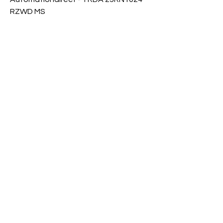
RZWD MS
Precio
$ 0